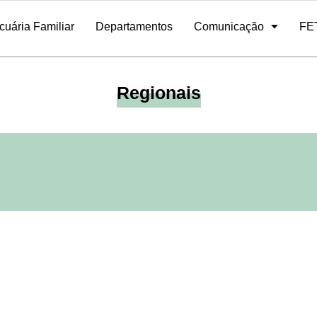
cuária Familiar
Departamentos
Comunicação
FE
Contribuição Agricultura Familiar
Portal / Sistema de Sócios
atividades
Ex-presidentes
Programa de Rádio
Quadro Funcional
Galeria de Fotos
Regionais
E-mail
Editais e licitações
Safeagro
Regionais