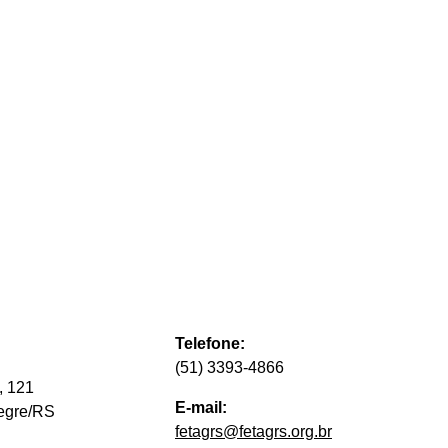
Telefone:
(51) 3393-4866
, 121
E-mail:
legre/RS
fetagrs@fetagrs.org.br