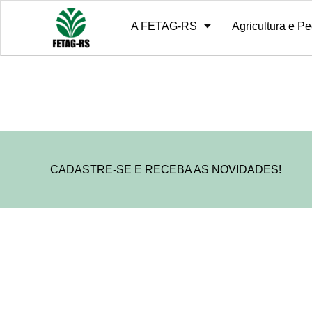
A FETAG-RS
Agricultura e Pe
Sobre
10º Grito de Alerta
Diretoria
Notícias
Estrutura
Relatório de 
História
CADASTRE-SE E RECEBA AS NOVIDADES!