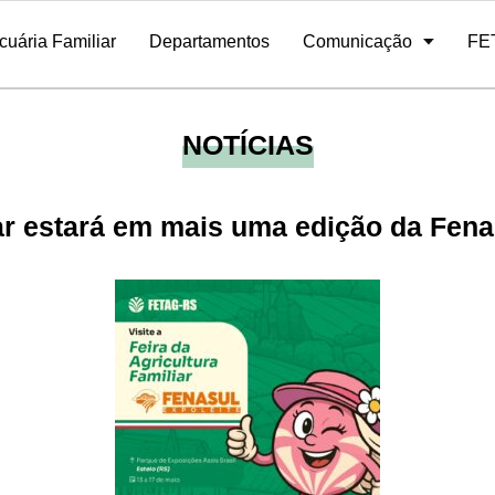
cuária Familiar
Departamentos
Comunicação
FE
Contribuição Agricultura Familiar
Portal / Sistema de Sócios
atividades
Ex-presidentes
Programa de Rádio
Quadro Funcional
Galeria de Fotos
Regionais
E-mail
Editais e licitações
Safeagro
NOTÍCIAS
iar estará em mais uma edição da Fena