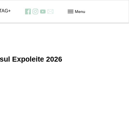
TAG+
Menu
Feiras
Contribuição dos Assalariados
Downloads
Informativos
Contato
sul Expoleite 2026