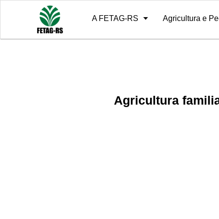
A FETAG-RS
Agricultura e Pe
Sobre
10º Grito de Alerta
Diretoria
Notícias
Estrutura
Relatório de 
História
Agricultura famil