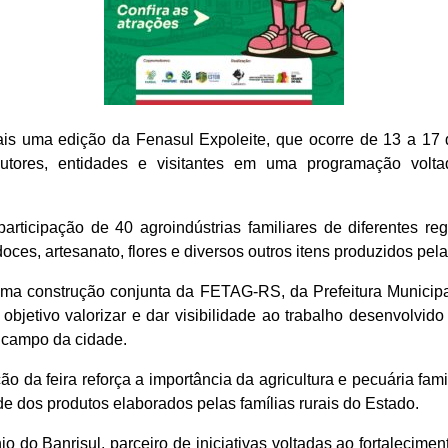
mais uma edição da Fenasul Expoleite, que ocorre de 13 a 17
dutores, entidades e visitantes em uma programação volta
participação de 40 agroindústrias familiares de diferentes r
oces, artesanato, flores e diversos outros itens produzidos pela 
 uma construção conjunta da FETAG-RS, da Prefeitura Municip
etivo valorizar e dar visibilidade ao trabalho desenvolvido p
o campo da cidade.
 da feira reforça a importância da agricultura e pecuária fam
e dos produtos elaborados pelas famílias rurais do Estado.
io do Banrisul, parceiro de iniciativas voltadas ao fortalecimen