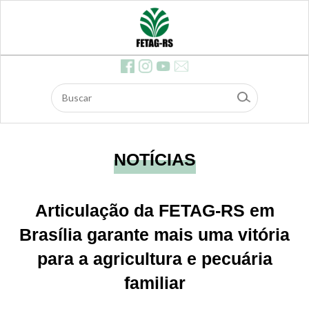
ócios
Feira
s
Contr
ibuiç
ão d
os As
salari
ados
Dow
nloa
ds
E-ma
il
NOTÍCIAS
Edita
is e li
citaç
ões
Articulação da FETAG-RS em
Safe
agro
Brasília garante mais uma vitória
para a agricultura e pecuária
familiar