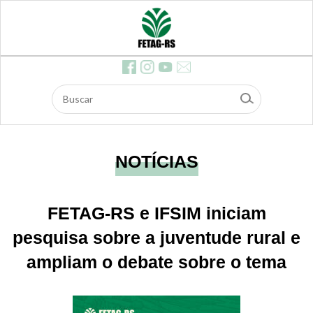
ócios
Feira
s
Contr
ibuiç
ão d
os As
salari
ados
Dow
nloa
ds
E-ma
il
NOTÍCIAS
Edita
is e li
citaç
ões
FETAG-RS e IFSIM iniciam
Safe
agro
pesquisa sobre a juventude rural e
ampliam o debate sobre o tema