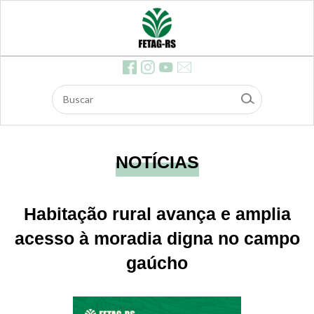
ócios
Feira
s
Contr
ibuiç
ão d
os As
salari
ados
Dow
nloa
ds
E-ma
il
NOTÍCIAS
Edita
is e li
citaç
ões
Habitação rural avança e amplia
Safe
agro
acesso à moradia digna no campo
gaúcho