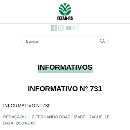
ócios
Feira
s
Contr
ibuiç
ão d
os As
salari
ados
Dow
nloa
ds
E-ma
il
INFORMATIVOS
Edita
is e li
citaç
ões
INFORMATIVO N° 731
Safe
agro
INFORMATIVO N° 730
REDAÇÃO: LUIZ FERNANDO BOAZ / IZABEL RACHELLE
DATA: 28/04/2009