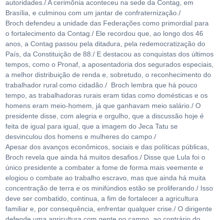
autoridades./ A cerimônia aconteceu na sede da Contag, em
Brasília, e culminou com um jantar de confraternização./
Broch defendeu a unidade das Federações como primordial para
o fortalecimento da Contag./ Ele recordou que, ao longo dos 46
anos, a Contag passou pela ditadura, pela redemocratização do
País, da Constituição de 88./ E destacou as conquistas dos últimos
tempos, como o Pronaf, a aposentadoria dos segurados especiais,
a melhor distribuição de renda e, sobretudo, o reconhecimento do
trabalhador rural como cidadão./ Broch lembra que há pouco
tempo, as trabalhadoras rurais eram tidas como domésticas e os
homens eram meio-homem, já que ganhavam meio salário./ O
presidente disse, com alegria e orgulho, que a discussão hoje é
feita de igual para igual, que a imagem do Jeca Tatu se
desvinculou dos homens e mulheres do campo./
Apesar dos avanços econômicos, sociais e das políticas públicas,
Broch revela que ainda há muitos desafios./ Disse que Lula foi o
único presidente a combater a fome de forma mais veemente e
elogiou o combate ao trabalho escravo, mas que ainda há muita
concentração de terra e os minifúndios estão se proliferando./ Isso
deve ser combatido, continua, a fim de fortalecer a agricultura
familiar e, por consequência, enfrentar qualquer crise./ O dirigente
defende uma agricultura com gente no campo, ao contrário do