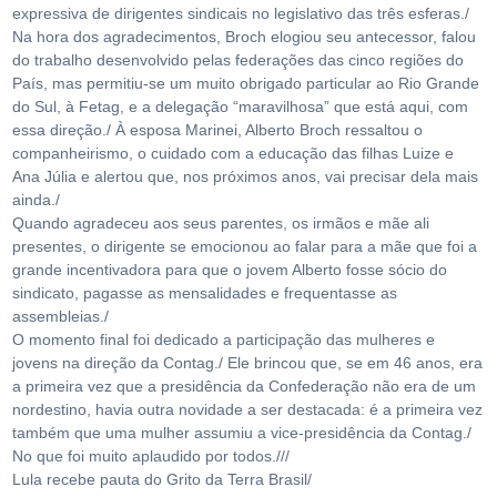
expressiva de dirigentes sindicais no legislativo das três esferas./
Na hora dos agradecimentos, Broch elogiou seu antecessor, falou
do trabalho desenvolvido pelas federações das cinco regiões do
País, mas permitiu-se um muito obrigado particular ao Rio Grande
do Sul, à Fetag, e a delegação “maravilhosa” que está aqui, com
essa direção./ À esposa Marinei, Alberto Broch ressaltou o
companheirismo, o cuidado com a educação das filhas Luize e
Ana Júlia e alertou que, nos próximos anos, vai precisar dela mais
ainda./
Quando agradeceu aos seus parentes, os irmãos e mãe ali
presentes, o dirigente se emocionou ao falar para a mãe que foi a
grande incentivadora para que o jovem Alberto fosse sócio do
sindicato, pagasse as mensalidades e frequentasse as
assembleias./
O momento final foi dedicado a participação das mulheres e
jovens na direção da Contag./ Ele brincou que, se em 46 anos, era
a primeira vez que a presidência da Confederação não era de um
nordestino, havia outra novidade a ser destacada: é a primeira vez
também que uma mulher assumiu a vice-presidência da Contag./
No que foi muito aplaudido por todos.///
Lula recebe pauta do Grito da Terra Brasil/