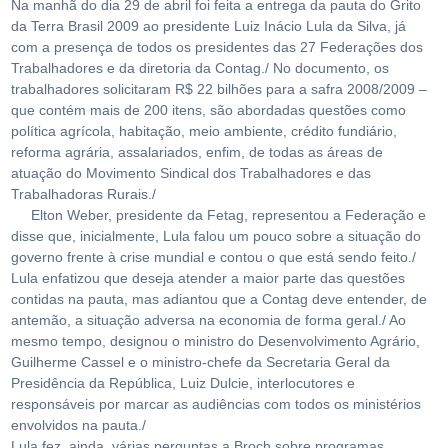
Na manhã do dia 29 de abril foi feita a entrega da pauta do Grito
da Terra Brasil 2009 ao presidente Luiz Inácio Lula da Silva, já
com a presença de todos os presidentes das 27 Federações dos
Trabalhadores e da diretoria da Contag./ No documento, os
trabalhadores solicitaram R$ 22 bilhões para a safra 2008/2009 –
que contém mais de 200 itens, são abordadas questões como
política agrícola, habitação, meio ambiente, crédito fundiário,
reforma agrária, assalariados, enfim, de todas as áreas de
atuação do Movimento Sindical dos Trabalhadores e das
Trabalhadoras Rurais./
Elton Weber, presidente da Fetag, representou a Federação e
disse que, inicialmente, Lula falou um pouco sobre a situação do
governo frente à crise mundial e contou o que está sendo feito./
Lula enfatizou que deseja atender a maior parte das questões
contidas na pauta, mas adiantou que a Contag deve entender, de
antemão, a situação adversa na economia de forma geral./ Ao
mesmo tempo, designou o ministro do Desenvolvimento Agrário,
Guilherme Cassel e o ministro-chefe da Secretaria Geral da
Presidência da República, Luiz Dulcie, interlocutores e
responsáveis por marcar as audiências com todos os ministérios
envolvidos na pauta./
Lula fez, ainda, várias perguntas a Broch sobre programas