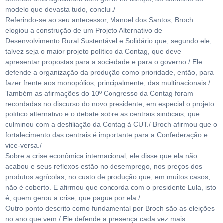
modelo que devasta tudo, conclui./
Referindo-se ao seu antecessor, Manoel dos Santos, Broch
elogiou a construção de um Projeto Alternativo de
Desenvolvimento Rural Sustentável e Solidário que, segundo ele,
talvez seja o maior projeto político da Contag, que deve
apresentar propostas para a sociedade e para o governo./ Ele
defende a organização da produção como prioridade, então, para
fazer frente aos monopólios, principalmente, das multinacionais./
Também as afirmações do 10º Congresso da Contag foram
recordadas no discurso do novo presidente, em especial o projeto
político alternativo e o debate sobre as centrais sindicais, que
culminou com a desfiliação da Contag à CUT./ Broch afirmou que o
fortalecimento das centrais é importante para a Confederação e
vice-versa./
Sobre a crise econômica internacional, ele disse que ela não
acabou e seus reflexos estão no desemprego, nos preços dos
produtos agrícolas, no custo de produção que, em muitos casos,
não é coberto. E afirmou que concorda com o presidente Lula, isto
é, quem gerou a crise, que pague por ela./
Outro ponto descrito como fundamental por Broch são as eleições
no ano que vem./ Ele defende a presença cada vez mais