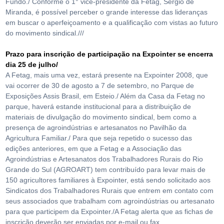
Fundo./ Conforme o 1° vice-presidente da Fetag, Sérgio de
Miranda, é possível perceber o grande interesse das lideranças
em buscar o aperfeiçoamento e a qualificação com vistas ao futuro
do movimento sindical.///
Prazo para inscrição de participação na Expointer se encerra
dia 25 de julho/
A Fetag, mais uma vez, estará presente na Expointer 2008, que
vai ocorrer de 30 de agosto a 7 de setembro, no Parque de
Exposições Assis Brasil, em Esteio./ Além da Casa da Fetag no
parque, haverá estande institucional para a distribuição de
materiais de divulgação do movimento sindical, bem como a
presença de agroindústrias e artesanatos no Pavilhão da
Agricultura Familiar./ Para que seja repetido o sucesso das
edições anteriores, em que a Fetag e a Associação das
Agroindústrias e Artesanatos dos Trabalhadores Rurais do Rio
Grande do Sul (AGROART) tem contribuído para levar mais de
150 agricultores familiares à Expointer, está sendo solicitado aos
Sindicatos dos Trabalhadores Rurais que entrem em contato com
seus associados que trabalham com agroindústrias ou artesanato
para que participem da Expointer./A Fetag alerta que as fichas de
inscrição deverão ser enviadas por e-mail ou fax