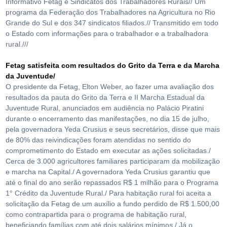
Informativo Fetag e Sindicatos dos Trabalhadores Rurais// Um
programa da Federação dos Trabalhadores na Agricultura no Rio
Grande do Sul e dos 347 sindicatos filiados.// Transmitido em todo
o Estado com informações para o trabalhador e a trabalhadora
rural.///
Fetag satisfeita com resultados do Grito da Terra e da Marcha
da Juventude/
O presidente da Fetag, Elton Weber, ao fazer uma avaliação dos
resultados da pauta do Grito da Terra e II Marcha Estadual da
Juventude Rural, anunciados em audiência no Palácio Piratini
durante o encerramento das manifestações, no dia 15 de julho,
pela governadora Yeda Crusius e seus secretários, disse que mais
de 80% das reivindicações foram atendidas no sentido do
comprometimento do Estado em executar as ações solicitadas./
Cerca de 3.000 agricultores familiares participaram da mobilização
e marcha na Capital./ A governadora Yeda Crusius garantiu que
até o final do ano serão repassados R$ 1 milhão para o Programa
1° Crédito da Juventude Rural./ Para habitação rural foi aceita a
solicitação da Fetag de um auxílio a fundo perdido de R$ 1.500,00
como contrapartida para o programa de habitação rural,
beneficiando famílias com até dois salários mínimos./ Já o