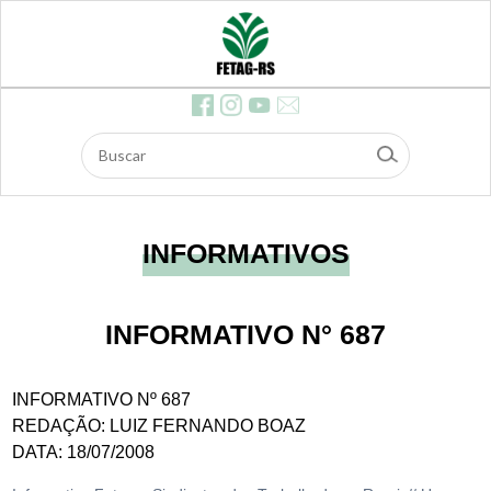
ócios
Feira
s
Contr
ibuiç
ão d
os As
salari
ados
Dow
nloa
ds
E-ma
il
INFORMATIVOS
Edita
is e li
citaç
ões
INFORMATIVO N° 687
Safe
agro
INFORMATIVO Nº 687
REDAÇÃO: LUIZ FERNANDO BOAZ
DATA: 18/07/2008