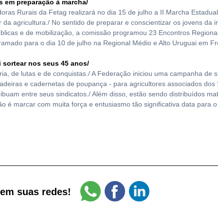
is em preparação à marcha/
as Rurais da Fetag realizará no dia 15 de julho a II Marcha Estadual
da agricultura./ No sentido de preparar e conscientizar os jovens da
públicas e de mobilização, a comissão programou 23 Encontros Regionai
ramado para o dia 10 de julho na Regional Médio e Alto Uruguai em Fr
vai sortear nos seus 45 anos/
ória, de lutas e de conquistas./ A Federação iniciou uma campanha de 
nhadeiras e cadernetas de poupança - para agricultores associados dos
ibuam entre seus sindicatos./ Além disso, estão sendo distribuídos mate
nção é marcar com muita força e entusiasmo tão significativa data para
 em suas redes!