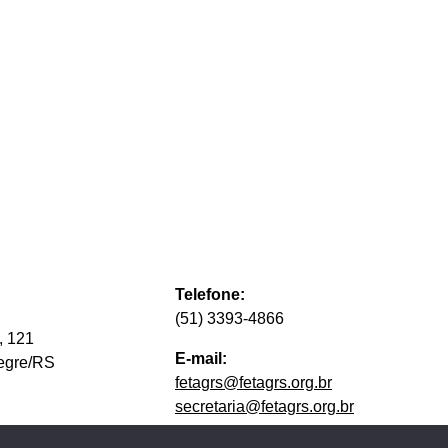
Telefone:
(51) 3393-4866
, 121
E-mail:
legre/RS
fetagrs@fetagrs.org.br
secretaria@fetagrs.org.br