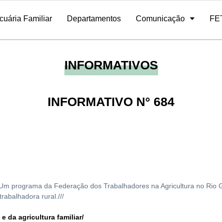
cuária Familiar
Departamentos
Comunicação
FE
Contribuição Agricultura Familiar
Portal / Sistema de Sócios
atividades
Ex-presidentes
Programa de Rádio
Quadro Funcional
Galeria de Fotos
Regionais
E-mail
Editais e licitações
Safeagro
INFORMATIVOS
INFORMATIVO N° 684
 Um programa da Federação dos Trabalhadores na Agricultura no Rio Gra
abalhadora rural.///
 da agricultura familiar/