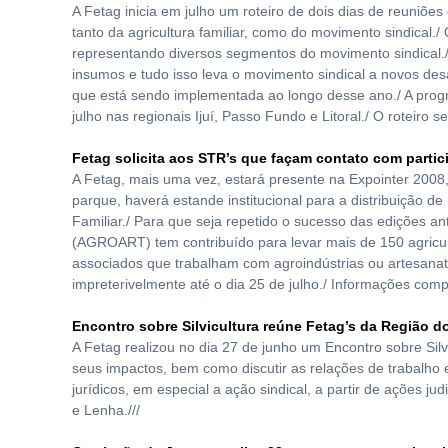
A Fetag inicia em julho um roteiro de dois dias de reuniões
tanto da agricultura familiar, como do movimento sindical./
representando diversos segmentos do movimento sindical./ 
insumos e tudo isso leva o movimento sindical a novos des
que está sendo implementada ao longo desse ano./ A progr
julho nas regionais Ijuí, Passo Fundo e Litoral./ O roteiro 
Fetag solicita aos STR’s que façam contato com partic
A Fetag, mais uma vez, estará presente na Expointer 2008,
parque, haverá estande institucional para a distribuição d
Familiar./ Para que seja repetido o sucesso das edições a
(AGROART) tem contribuído para levar mais de 150 agricult
associados que trabalham com agroindústrias ou artesanato 
impreterivelmente até o dia 25 de julho./ Informações com
Encontro sobre Silvicultura reúne Fetag’s da Região do
A Fetag realizou no dia 27 de junho um Encontro sobre Silv
seus impactos, bem como discutir as relações de trabalho 
jurídicos, em especial a ação sindical, a partir de ações j
e Lenha.///