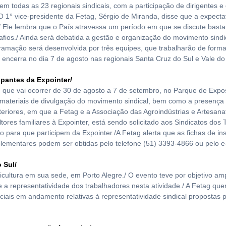
 em todas as 23 regionais sindicais, com a participação de dirigentes e
 O 1° vice-presidente da Fetag, Sérgio de Miranda, disse que a expectat
Ele lembra que o País atravessa um período em que se discute bastant
afios./ Ainda será debatida a gestão e organização do movimento sind
amação será desenvolvida por três equipes, que trabalharão de forma 
se encerra no dia 7 de agosto nas regionais Santa Cruz do Sul e Vale do
ipantes da Expointer/
 que vai ocorrer de 30 de agosto a 7 de setembro, no Parque de Expos
e materiais de divulgação do movimento sindical, bem como a presença 
nteriores, em que a Fetag e a Associação das Agroindústrias e Artesa
ores familiares à Expointer, está sendo solicitado aos Sindicatos do
para que participem da Expointer./A Fetag alerta que as fichas de ins
plementares podem ser obtidas pelo telefone (51) 3393-4866 ou pelo 
 Sul/
icultura em sua sede, em Porto Alegre./ O evento teve por objetivo amp
e a representatividade dos trabalhadores nesta atividade./ A Fetag que
udiciais em andamento relativas à representatividade sindical proposta