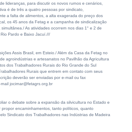
 de lideranças, para discutir os novos rumos e cenários,
iva é de três a quatro pessoas por sindicato,
e a falta de alimentos, a alta exagerada do preço dos
ical, os 45 anos da Fetag e a campanha de sindicalização
simultânea./ As atividades ocorrem nos dias 1° e 2 de
 Rio Pardo e Baixo Jacuí.///
ições Assis Brasil, em Esteio./ Além da Casa da Fetag no
de agroindústrias e artesanatos no Pavilhão da Agricultura
natos dos Trabalhadores Rurais do Rio Grande do Sul
s Trabalhadores Rurais que entrem em contato com seus
crição deverão ser enviadas por e-mail ou fax
e-mail
jocimar@fetagrs.org.br
liar o debate sobre a expansão da silvicultura no Estado e
r propor encaminhamentos, tanto políticos, quanto
s pelo Sindicato dos Trabalhadores nas Indústrias de Madeira