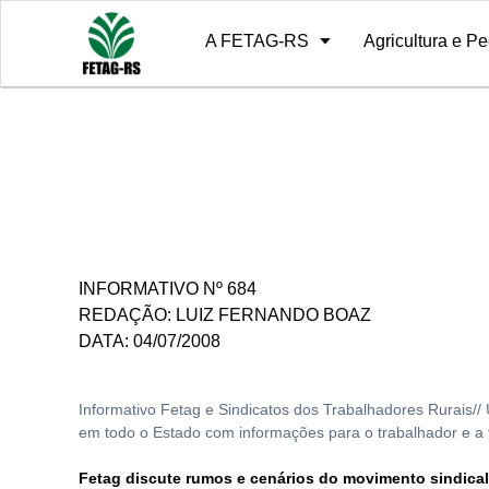
A FETAG-RS
Agricultura e Pe
Sobre
10º Grito de Alerta
Diretoria
Notícias
Estrutura
Relatório de 
História
INFORMATIVO Nº 684
REDAÇÃO: LUIZ FERNANDO BOAZ
DATA: 04/07/2008
Informativo Fetag e Sindicatos dos Trabalhadores Rurais//
em todo o Estado com informações para o trabalhador e a tr
Fetag discute rumos e cenários do movimento sindical e