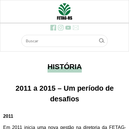
ócios
Feira
s
Contr
ibuiç
ão d
os As
salari
ados
Dow
nloa
ds
E-ma
il
HISTÓRIA
Edita
is e li
citaç
ões
2011 a 2015 – Um período de
Safe
agro
desafios
2011
Em 2011 inicia uma nova gestão na diretoria da FETAG-