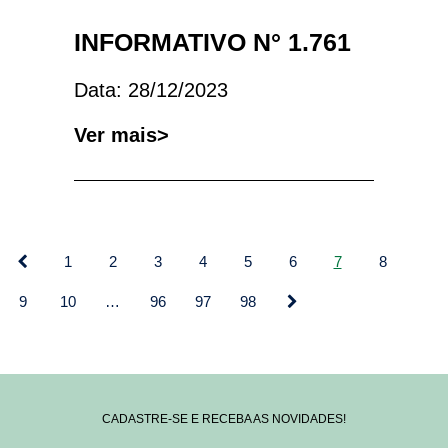
INFORMATIVO N° 1.761
Data: 28/12/2023
Ver mais>
1
2
3
4
5
6
7
8
9
10
…
96
97
98
CADASTRE-SE E RECEBA AS NOVIDADES!