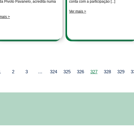
da Pivoto Pavanelo, acredita numa
conta com a participação [...]
Ver mais >
mais >
1
2
3
…
324
325
326
327
328
329
3