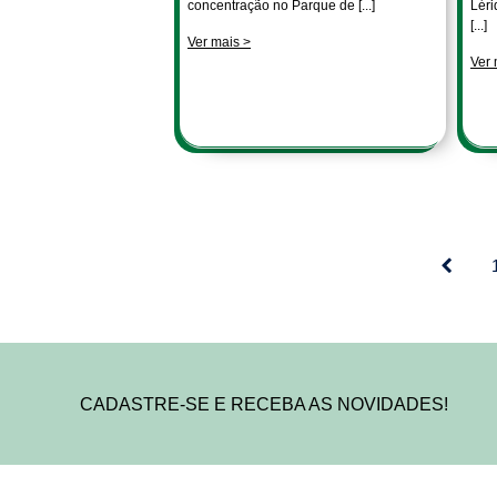
concentração no Parque de [...]
Léri
[...]
Ver mais >
Ver 
CADASTRE-SE E RECEBA AS NOVIDADES!