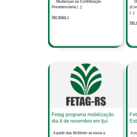
Mudanças na Contribuição
O C
Previdenciária [...]
(Con
[...]
Ver mais >
Ver 
Fetag programa mobilização
Fet
dia 6 de novembro em Ijuí
Est
. A partir das 9h30min se inicia a
A co