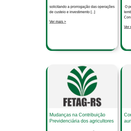
solicitando a prorrogação das operações
O pr
de custeio e investimento [...]
lemb
Cons
Ver mais >
Ver 
Mudanças na Contribuição
Con
Previdenciária dos agricultores
au