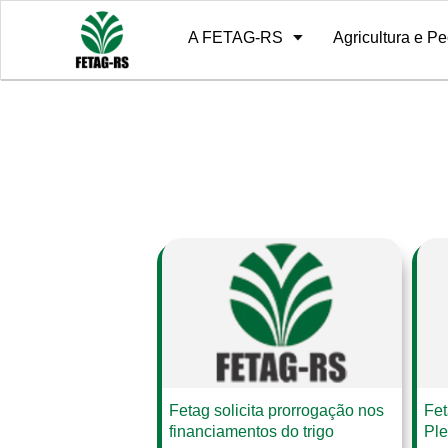
A FETAG-RS
Agricultura e Pe
Sobre
10º Grito de Alerta
Diretoria
Notícias
Estrutura
Relatório de 
História
Fetag solicita prorrogação nos
Fet
financiamentos do trigo
Ple