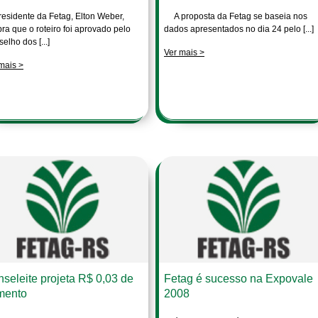
esidente da Fetag, Elton Weber,
A proposta da Fetag se baseia nos
ra que o roteiro foi aprovado pelo
dados apresentados no dia 24 pelo [...]
elho dos [...]
Ver mais >
mais >
seleite projeta R$ 0,03 de
Fetag é sucesso na Expovale
mento
2008