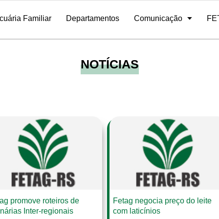
cuária Familiar
Departamentos
Comunicação
FE
Contribuição Agricultura Familiar
Portal / Sistema de Sócios
atividades
Ex-presidentes
Programa de Rádio
Quadro Funcional
Galeria de Fotos
Regionais
E-mail
Editais e licitações
Safeagro
NOTÍCIAS
ag promove roteiros de
Fetag negocia preço do leite
nárias Inter-regionais
com laticínios